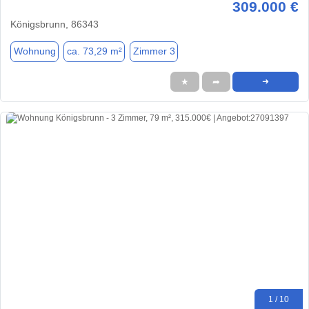
309.000 €
Königsbrunn, 86343
Wohnung
ca. 73,29 m²
Zimmer 3
★
➦
➜
1 / 10