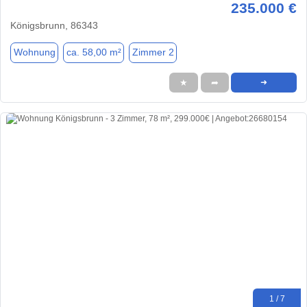
235.000 €
Königsbrunn, 86343
Wohnung
ca. 58,00 m²
Zimmer 2
★
➦
➜
1 / 7