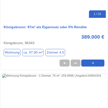
1 / 10
Königsbrunn: 97m² als Eigennutz oder 5% Rendite
389.000 €
Königsbrunn, 86343
Wohnung
ca. 97,00 m²
Zimmer 4.5
★
➦
➜