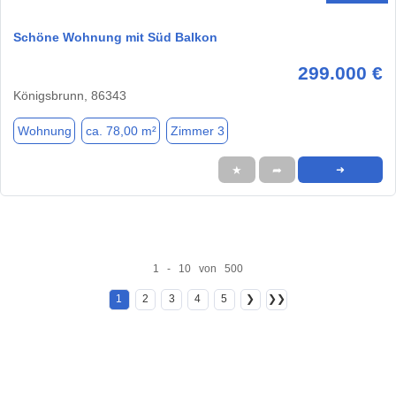
Schöne Wohnung mit Süd Balkon
299.000 €
Königsbrunn, 86343
Wohnung
ca. 78,00 m²
Zimmer 3
★
➦
➜
1 - 10 von 500
1
2
3
4
5
❯
❯❯