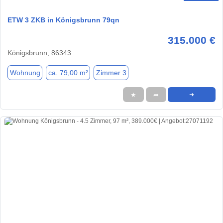
ETW 3 ZKB in Königsbrunn 79qn
315.000 €
Königsbrunn, 86343
Wohnung
ca. 79,00 m²
Zimmer 3
★
➦
➜