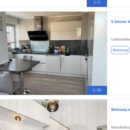
1 / 1
5-Zimmer M
Untermeiti
Wohnung
1 / 20
Wohnung zu
Neusäß/Aug