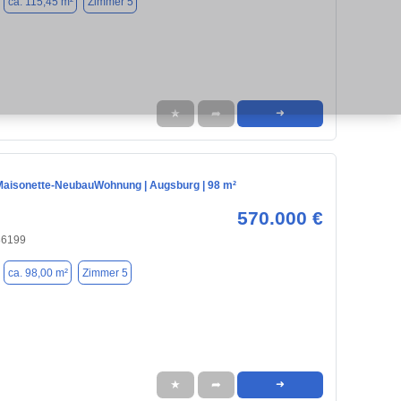
ca. 115,45 m²
Zimmer 5
★
➦
➜
Maisonette-NeubauWohnung | Augsburg | 98 m²
570.000 €
86199
ca. 98,00 m²
Zimmer 5
★
➦
➜