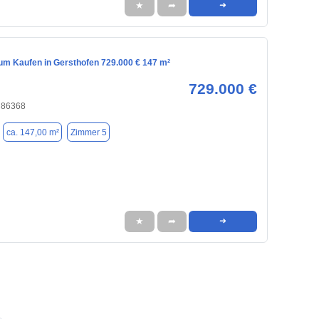
★
➦
➜
m Kaufen in Gersthofen 729.000 € 147 m²
729.000 €
, 86368
ca. 147,00 m²
Zimmer 5
★
➦
➜