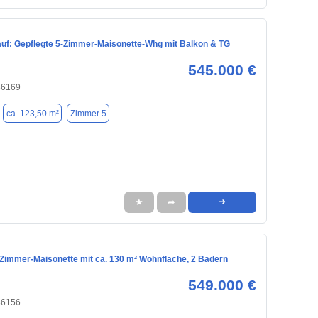
auf: Gepflegte 5-Zimmer-Maisonette-Whg mit Balkon & TG
545.000 €
86169
ca. 123,50 m²
Zimmer 5
★
➦
➜
Zimmer-Maisonette mit ca. 130 m² Wohnfläche, 2 Bädern
549.000 €
86156