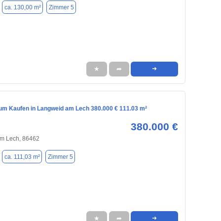
ca. 130,00 m²
Zimmer 5
★
➦
➜
m Kaufen in Langweid am Lech 380.000 € 111.03 m²
380.000 €
m Lech, 86462
ca. 111,03 m²
Zimmer 5
★
➦
➜