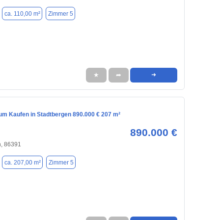
ca. 110,00 m²
Zimmer 5
★
➦
➜
m Kaufen in Stadtbergen 890.000 € 207 m²
890.000 €
n, 86391
ca. 207,00 m²
Zimmer 5