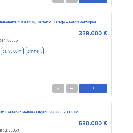
aisonette mit Kamin, Garten & Garage – sofort verfügbar
329.000 €
ngen, 86836
ca. 95,00 m²
Zimmer 5
★
➦
➜
m Kaufen in NeusäßAugsbu 580.000 € 110 m²
580.000 €
sbu, 86363