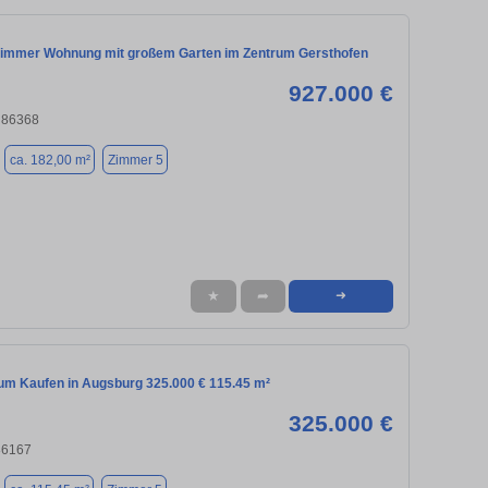
immer Wohnung mit großem Garten im Zentrum Gersthofen
927.000 €
, 86368
ca. 182,00 m²
Zimmer 5
★
➦
➜
m Kaufen in Augsburg 325.000 € 115.45 m²
325.000 €
86167