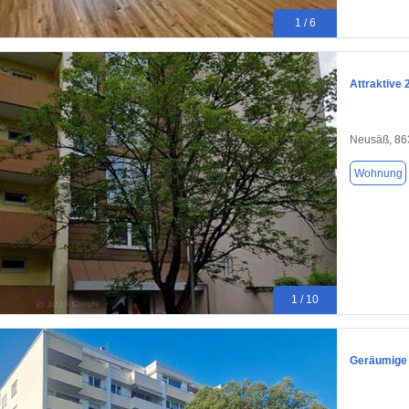
1 / 6
Attraktive 
Neusäß, 86
Wohnung
1 / 10
Geräumige 