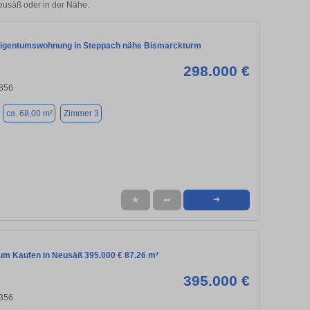
Neusäß oder in der Nähe.
igentumswohnung in Steppach nähe Bismarckturm
298.000 €
356
ca. 68,00 m²
Zimmer 3
★
➦
➜
m Kaufen in Neusäß 395.000 € 87.26 m²
395.000 €
356