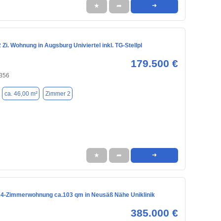
★
➦
➜
2 Zi. Wohnung in Augsburg Univiertel inkl. TG-Stellpl
179.500 €
356
ca. 46,00 m²
Zimmer 2
★
➦
➜
4-Zimmerwohnung ca.103 qm in Neusäß Nähe Uniklinik
385.000 €