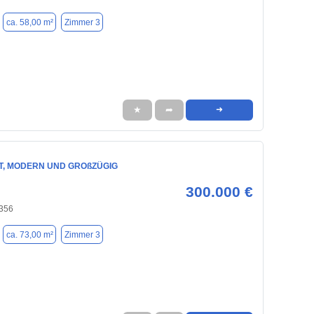
ca. 58,00 m²
Zimmer 3
★
➦
➜
T, MODERN UND GROßZÜGIG
300.000 €
356
ca. 73,00 m²
Zimmer 3