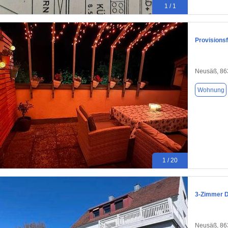
1 / 1
Provisions
Neusäß, 86
Wohnung
1 / 20
3-Zimmer D
Neusäß, 86