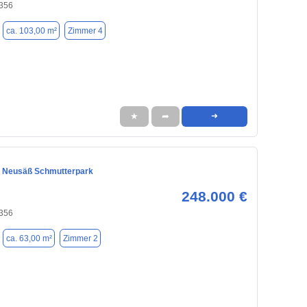
356
ca. 103,00 m²
Zimmer 4
★
➦
➜
d Neusäß Schmutterpark
248.000 €
356
ca. 63,00 m²
Zimmer 2