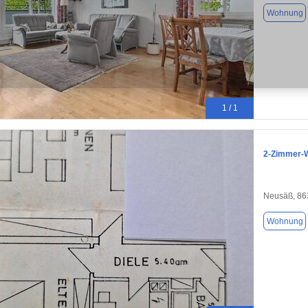
Wohnung
1 / 1
2‑Zimmer‑Wo
Neusäß, 86
Wohnung