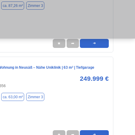
ca. 87,26 m²
Zimmer 3
★
➦
➜
hnung in Neusäß – Nähe Uniklinik | 63 m² | Tiefgarage
249.999 €
356
ca. 63,00 m²
Zimmer 3
★
➦
➜