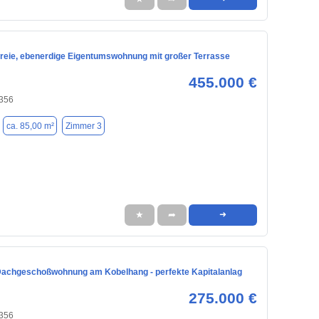
freie, ebenerdige Eigentumswohnung mit großer Terrasse
455.000 €
356
ca. 85,00 m²
Zimmer 3
★
➦
➜
achgeschoßwohnung am Kobelhang - perfekte Kapitalanlag
275.000 €
356