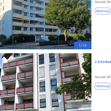
Neusäß, 86
Wohnung
1 / 13
2 Zi Kü Ba
Neusäß, 86
Wohnung