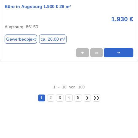
Büro in Augsburg 1.930 € 26 m²
1.930 €
Augsburg, 86150
Gewerbeobjekt
ca. 26,00 m²
★
➦
➜
1 - 10 von 100
1
2
3
4
5
❯
❯❯