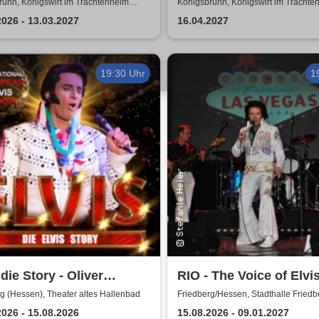
sicals
Show
runn, Königswirt im Trachtenheim
Königsbrunn, Königswirt im Trachte
runn
Königsbrunn
2026 - 13.03.2027
16.04.2027
19:30 Uhr
1
 die Story - Oliver
RIO - The Voice of Elvi
hoff + Band
Band
g (Hessen), Theater altes Hallenbad
Friedberg/Hessen, Stadthalle Friedb
2026 - 15.08.2026
15.08.2026 - 09.01.2027