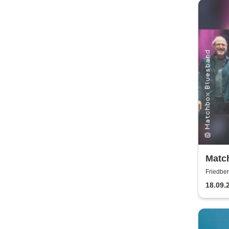
Matc
Schal
Friedber
18.09.