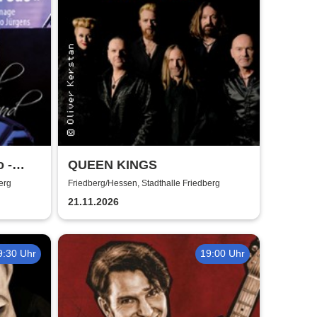
 -
QUEEN KINGS
erg
Friedberg/Hessen, Stadthalle Friedberg
Nagel
21.11.2026
9:30 Uhr
19:00 Uhr