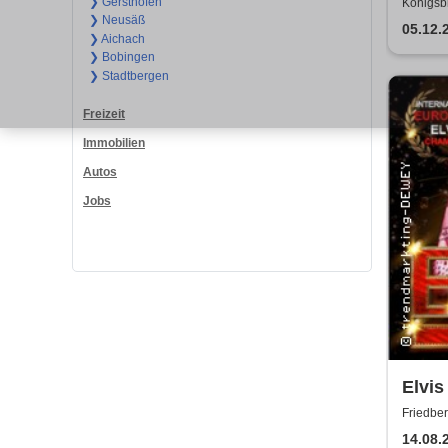
of Mu
❯ Gersthofen
Königsb
❯ Neusäß
Königsb
05.12.
❯ Aichach
❯ Bobingen
❯ Stadtbergen
Freizeit
Immobilien
Autos
Jobs
Elvis
Stein
Friedber
14.08.