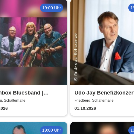
19:00 Uhr
1
hbox Bluesband |
Udo Jay Benefizkonzert
terhalle
Familie Singh
g, Schalterhalle
Friedberg, Schalterhalle
2026
01.10.2026
19:00 Uhr
1