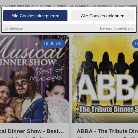
en wissen was los ist in Mering? Erleben Sie in Mering vielseitiges Event-Angebot
aufregende Veranstaltungen in Mering – hier finden al
Alle Cookies akzeptieren
Alle Cookies ablehnen
Einstellungen
Datenschutzerklärung
19:00 Uhr
1
al Dinner Show - Best
ABBA - The Tribute Di