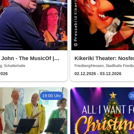
 John - The MusicOf |
Kikeriki Theater: Nosfe
terhalle
eine Ironie des Grauen
g, Schalterhalle
Friedberg/Hessen, Stadthalle Friedb
2026
02.12.2026 - 03.12.2026
19:00 Uhr
2