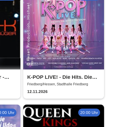
 -
K-POP LIVE! - Die Hits. Die
Moves. Die Show.
Friedberg/Hessen, Stadthalle Friedberg
12.11.2026
0:00 Uhr
20:00 Uhr