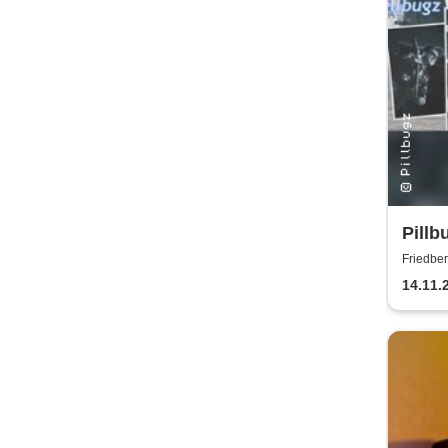
Pillb
Friedber
14.11.