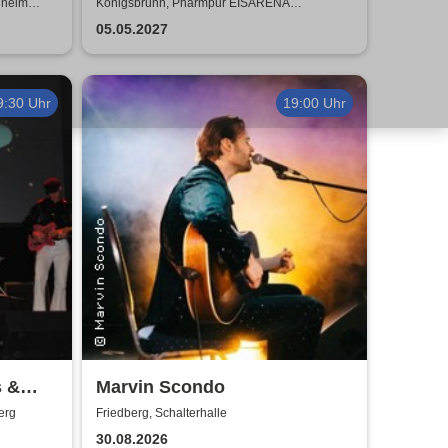
Band - LIVE
nheim
Königsbrunn, Pharmpur EISARENA
Königsbrunn
05.05.2027
9:30 Uhr
19:00 Uhr
s &
Marvin Scondo
erg
Friedberg, Schalterhalle
30.08.2026