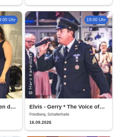
9:00 Uhr
19:00 Uhr
ten der
Elvis - Gerry * The Voice of
Elvis | Schalterhalle
Friedberg, Schalterhalle
16.09.2026