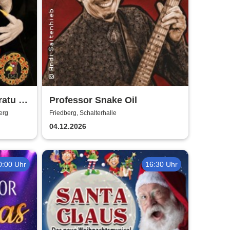
ratu -
Professor Snake Oil
s!
erg
Friedberg, Schalterhalle
04.12.2026
0:00 Uhr
16:30 Uhr