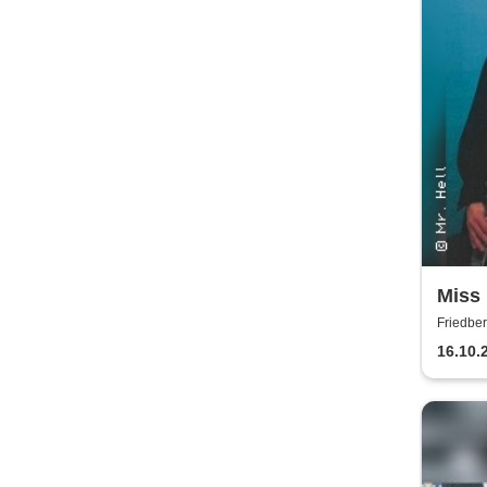
Miss 
Schal
Friedber
16.10.