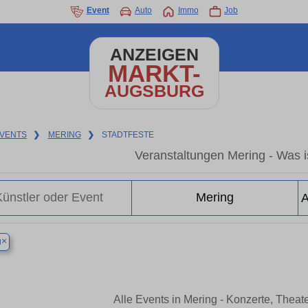
Event
Auto
Immo
Job
ANZEIGEN
MARKT-
AUGSBURG
VENTS
❯
MERING
❯
STADTFESTE
Veranstaltungen Mering - Was is
×
g
Alle Events in Mering - Konzerte, Thea