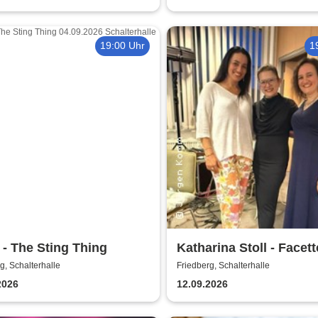
19:00 Uhr
1
 - The Sting Thing
Katharina Stoll - Facet
Liebe | Schalterhalle
g, Schalterhalle
Friedberg, Schalterhalle
2026
12.09.2026