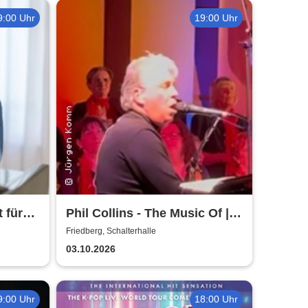
9:00 Uhr
19:00 Uhr
 für
Phil Collins - The Music Of |
Schalterhalle
Friedberg, Schalterhalle
03.10.2026
9:00 Uhr
18:00 Uhr