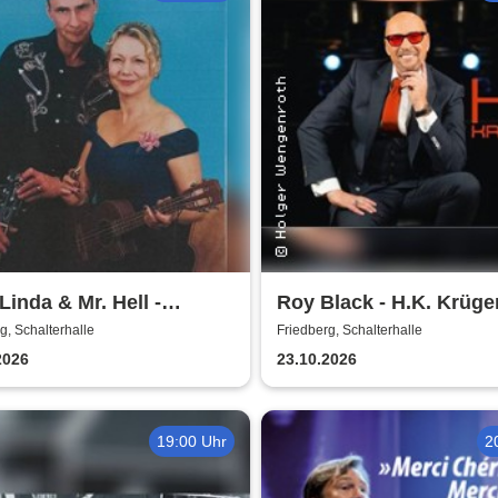
Linda & Mr. Hell -
Roy Black - H.K. Krüger
terhalle
Ganz in Weiß
g, Schalterhalle
Friedberg, Schalterhalle
2026
23.10.2026
19:00 Uhr
2