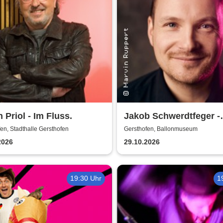
 Priol - Im Fluss.
Jakob Schwerdtfeger -
Meisterwerk
en, Stadthalle Gersthofen
Gersthofen, Ballonmuseum
2026
29.10.2026
19:30 Uhr
1