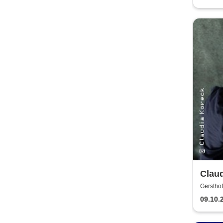
Clau
Gersthof
09.10.