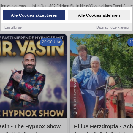
llen wissen was los ist in Neusäß? Erleben Sie in Neusäß vielseitiges Event-Ange
oder aufregende Veranstaltungen in Neusäß – hier finden
Alle Cookies akzeptieren
Alle Cookies ablehnen
Einstellungen
Datenschutzerklärung
20:00 Uhr
1
asin - The Hypnox Show
Hillus Herzdropfa - Äc