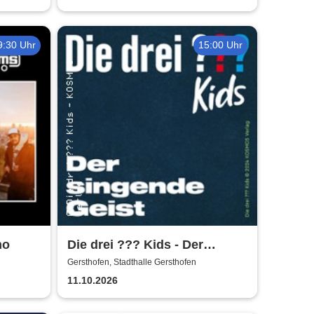
9:30 Uhr
15:00 Uhr
no
Die drei ??? Kids - Der
singende Geist | Stadthalle
Gersthofen, Stadthalle Gersthofen
Gersthofen
11.10.2026