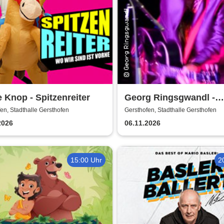
 Knop - Spitzenreiter
Georg Ringsgwandl -
Schawumm!
en, Stadthalle Gersthofen
Gersthofen, Stadthalle Gersthofen
2026
06.11.2026
15:00 Uhr
2