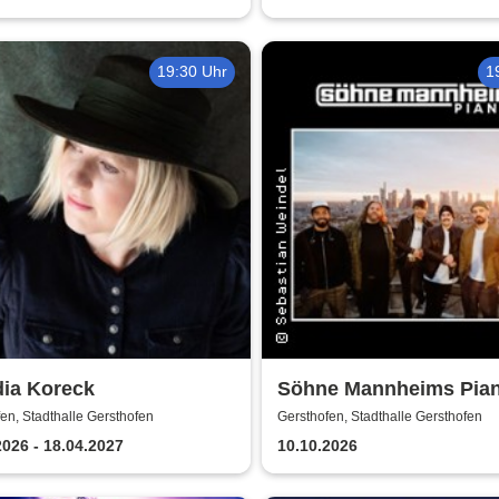
Tour 2026"
19:30 Uhr
1
dia Koreck
Söhne Mannheims Pia
en, Stadthalle Gersthofen
Gersthofen, Stadthalle Gersthofen
2026 - 18.04.2027
10.10.2026