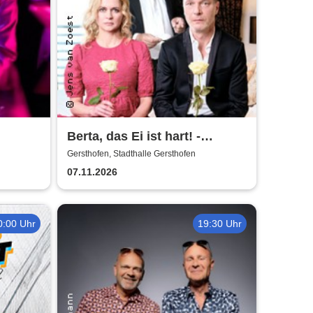
Berta, das Ei ist hart! -
Christine Sommer, Martin
Gersthofen, Stadthalle Gersthofen
Brambach und Dietmar
07.11.2026
Loeffler
0:00 Uhr
19:30 Uhr