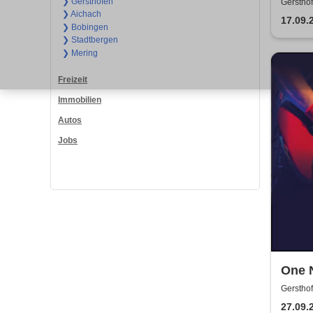
❯ Gersthofen
Gersthof
❯ Aichach
17.09.
❯ Bobingen
❯ Stadtbergen
❯ Mering
Freizeit
Immobilien
Autos
Jobs
One N
Trib
Gersthof
27.09.