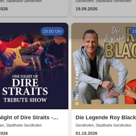
Älbler
en, Stadthalle Gersthofen
Gersthofen, Stadthalle Gersthofen
2026
19.09.2026
19:00 Uhr
1
ight of Dire Straits -
Die Legende Roy Black
ute Show
Dörfel und Stargast Pe
en, Stadthalle Gersthofen
Gersthofen, Stadthalle Gersthofen
Orloff auf „Ganz in Wei
2026
01.10.2026