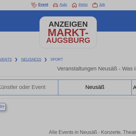
Event
Auto
Immo
Job
ANZEIGEN
MARKT-
AUGSBURG
VENTS
❯
NEUSAESS
❯
SPORT
Veranstaltungen Neusäß - Was i
×
ß
Alle Events in Neusäß - Konzerte, Thea