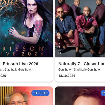
 - Frisson Live 2026
Naturally 7 - Closer Loo
Years of Naturally 7
en, Stadthalle Gersthofen
Gersthofen, Stadthalle Gersthofen
2026
18.10.2026
19:30 Uhr
1