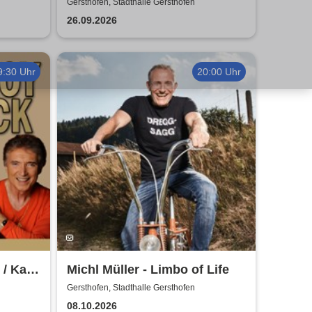
Musikalische Komödie von
Gersthofen, Stadthalle Gersthofen
Murat Yeginer
26.09.2026
9:30 Uhr
20:00 Uhr
 / Kay
Michl Müller - Limbo of Life
ter
Gersthofen, Stadthalle Gersthofen
ß –
08.10.2026