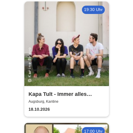
19:30 Uhr
Kapa Tult - Immer alles
gleichzeitig-Tour 2026
Augsburg, Kantine
18.10.2026
17:00 Uhr