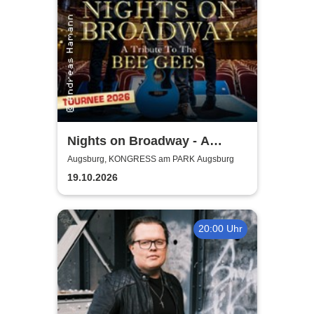
Nights on Broadway - A
Tribute to the Bee Gees
Augsburg, KONGRESS am PARK Augsburg
performed by Night Fever
19.10.2026
20:00 Uhr