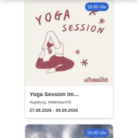
18:00 Uhr
Yoga Session im
Hettenbach45
Augsburg, Hettenbach45
27.08.2026 - 09.09.2026
20:00 Uhr