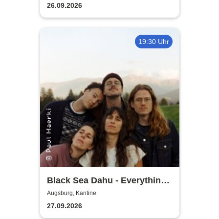
Geschichte
26.09.2026
19:30 Uhr
Black Sea Dahu - Everything
Tour 2026
Augsburg, Kantine
27.09.2026