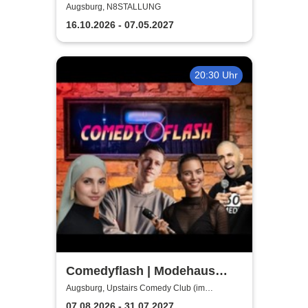
im Gemeinderat
Augsburg, N8STALLUNG
16.10.2026 - 07.05.2027
20:30 Uhr
Comedyflash | Modehaus
JUNG
Augsburg, Upstairs Comedy Club (im
Modehaus JUNG - 4.Etage/Penthouse)
07.08.2026 - 31.07.2027