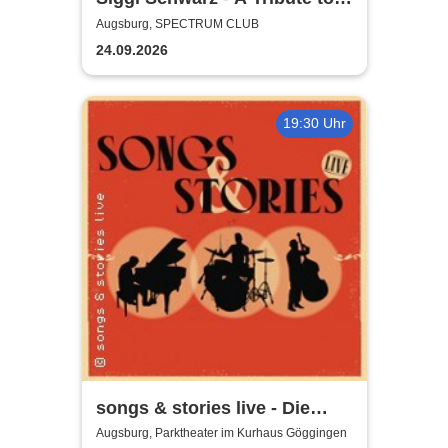
Gary Moore
Augsburg, SPECTRUM CLUB
24.09.2026
19:30 Uhr
songs & stories live - Die
größten Hits und ihre
Augsburg, Parktheater im Kurhaus Göggingen