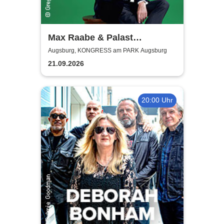
Max Raabe & Palast
Orchester - Hummel
Augsburg, KONGRESS am PARK Augsburg
streicheln
21.09.2026
20:00 Uhr