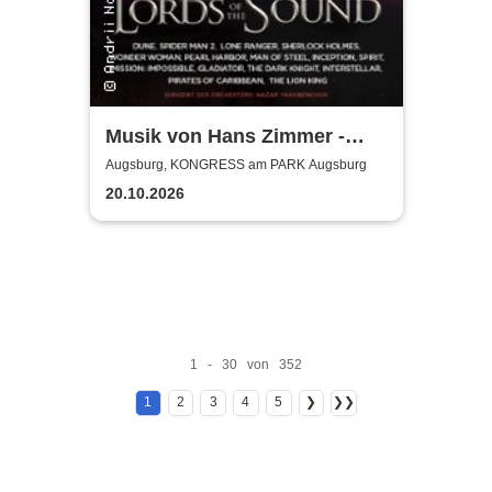
Musik von Hans Zimmer -
gespielt von Lords of the
Augsburg, KONGRESS am PARK Augsburg
Sound
20.10.2026
1 - 30 von 352
1
2
3
4
5
❯
❯❯