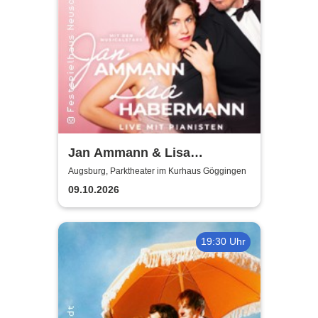
Jan Ammann & Lisa
Habermann - Tour 2026
Augsburg, Parktheater im Kurhaus Göggingen
09.10.2026
19:30 Uhr