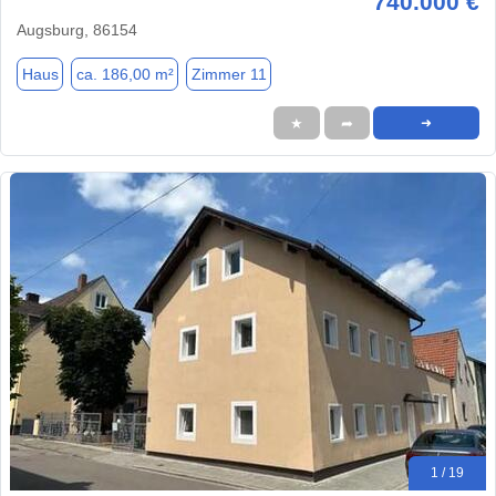
740.000 €
Augsburg, 86154
Haus
ca. 186,00 m²
Zimmer 11
★
➦
➜
1 / 19