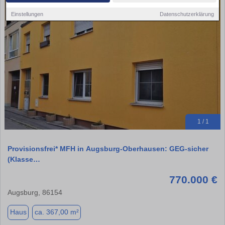
Einstellungen
Datenschutzerklärung
1 / 1
Provisionsfrei* MFH in Augsburg-Oberhausen: GEG-sicher
(Klasse…
770.000 €
Augsburg, 86154
Haus
ca. 367,00 m²