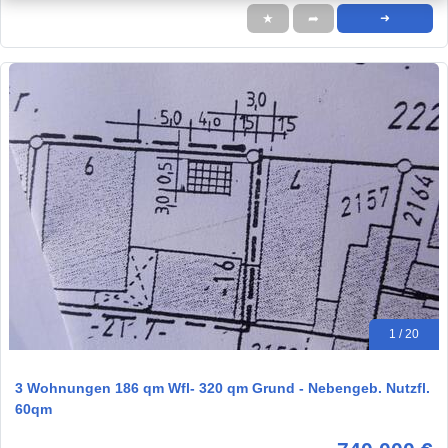
★
➦
➜
1 / 20
3 Wohnungen 186 qm Wfl- 320 qm Grund - Nebengeb. Nutzfl.
60qm