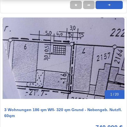
★
➦
➜
1 / 20
3 Wohnungen 186 qm Wfl- 320 qm Grund - Nebengeb. Nutzfl.
60qm