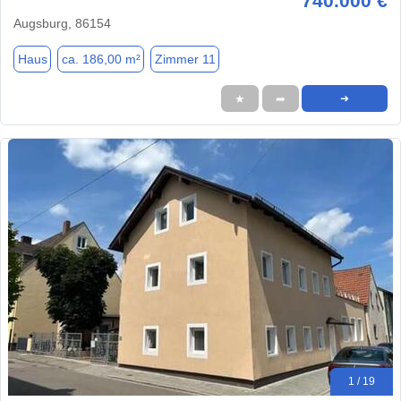
740.000 €
Augsburg, 86154
Haus
ca. 186,00 m²
Zimmer 11
★
➦
➜
1 / 19