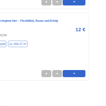
★
➦
➜
t beginnt hier – Flexibilität, Raum und Erfolg
12 €
86159
jekt
ca. 894,37 m²
★
➦
➜