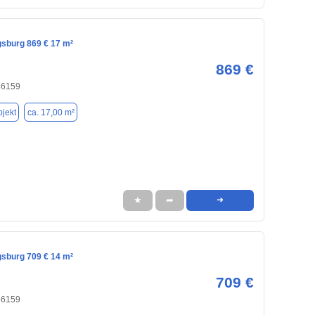
gsburg 869 € 17 m²
869 €
86159
jekt
ca. 17,00 m²
★
➦
➜
gsburg 709 € 14 m²
709 €
86159