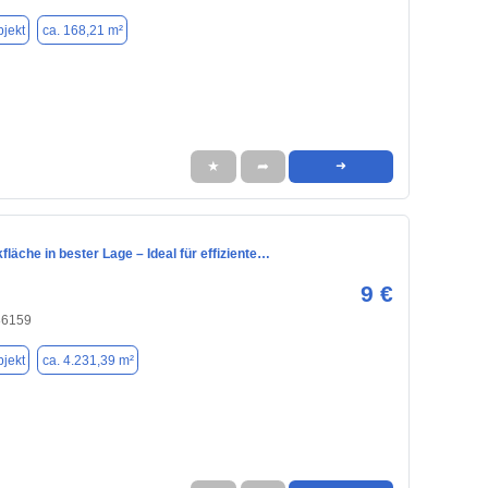
jekt
ca. 168,21 m²
★
➦
➜
kfläche in bester Lage – Ideal für effiziente…
9 €
86159
jekt
ca. 4.231,39 m²