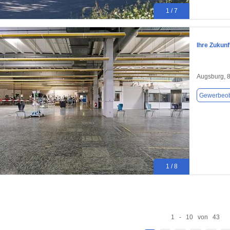
1 / 7
Ihre Zukunf
Augsburg, 
Gewerbeob
1 / 8
1 - 10 von 43