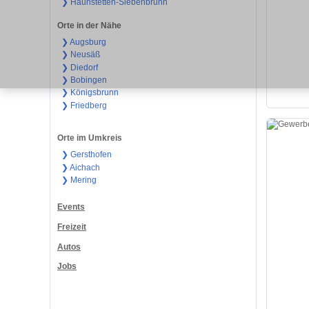
❯ Haunstetten-Siebenbrunn
Orte in der Nähe
❯ Augsburg
❯ Neusäß
❯ Diedorf
❯ Bobingen
❯ Königsbrunn
❯ Friedberg
Orte im Umkreis
❯ Gersthofen
❯ Aichach
❯ Mering
Events
Freizeit
Autos
Jobs