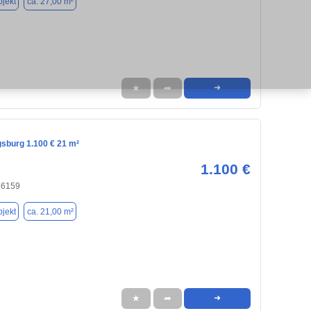
jekt
ca. 27,00 m²
★
➦
➜
gsburg 1.100 € 21 m²
1.100 €
86159
jekt
ca. 21,00 m²
★
➦
➜