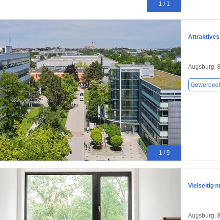
1 / 1
Attraktive
Augsburg, 
Gewerbeob
1 / 9
Vielseitig
Augsburg, 