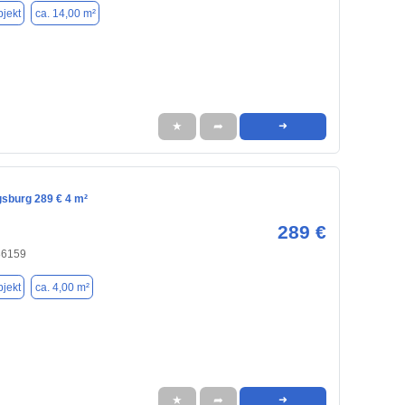
jekt
ca. 14,00 m²
★
➦
➜
gsburg 289 € 4 m²
289 €
86159
jekt
ca. 4,00 m²
★
➦
➜