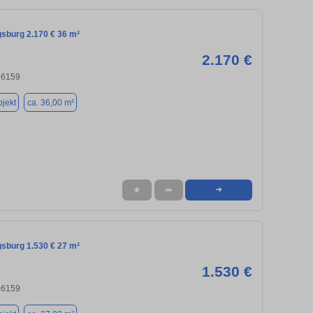
gsburg 2.170 € 36 m²
2.170 €
86159
jekt
ca. 36,00 m²
★
➦
➜
gsburg 1.530 € 27 m²
1.530 €
86159