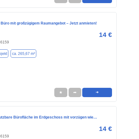
s Büro mit großzügigem Raumangebot – Jetzt anmieten!
14 €
86159
jekt
ca. 265,67 m²
★
➦
➜
 nutzbare Bürofläche im Erdgeschoss mit vorzügen wie…
14 €
86159