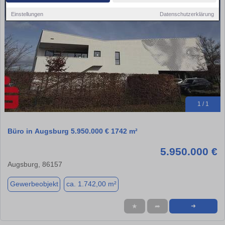
Einstellungen
Datenschutzerklärung
1 / 1
Büro in Augsburg 5.950.000 € 1742 m²
5.950.000 €
Augsburg, 86157
Gewerbeobjekt
ca. 1.742,00 m²
★
➦
➜