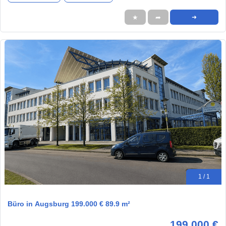
★
➦
➜
1 / 1
Büro in Augsburg 199.000 € 89.9 m²
199.000 €