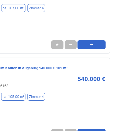
ca. 107,00 m²
Zimmer 4
★
➦
➜
m Kaufen in Augsburg 540.000 € 105 m²
540.000 €
86153
ca. 105,00 m²
Zimmer 4