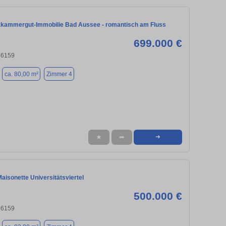
lzkammergut-Immobilie Bad Aussee - romantisch am Fluss
699.000 €
86159
ca. 80,00 m²
Zimmer 4
★
➦
➜
aisonette Universitätsviertel
500.000 €
86159