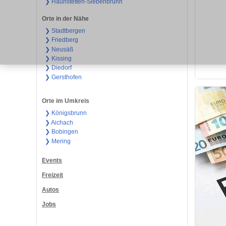
❯ Haunstetten-Siebenbrunn
Orte in der Nähe
❯ Stadtbergen
❯ Friedberg
❯ Neusäß
❯ Kissing
❯ Diedorf
❯ Gersthofen
Orte im Umkreis
❯ Königsbrunn
❯ Aichach
❯ Bobingen
❯ Mering
Events
Freizeit
Autos
Jobs