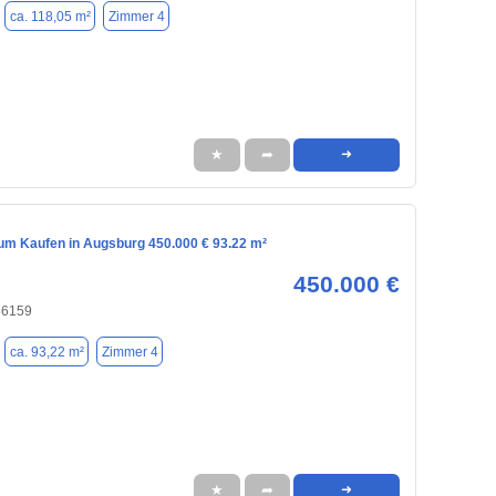
ca. 118,05 m²
Zimmer 4
★
➦
➜
m Kaufen in Augsburg 450.000 € 93.22 m²
450.000 €
86159
ca. 93,22 m²
Zimmer 4
★
➦
➜