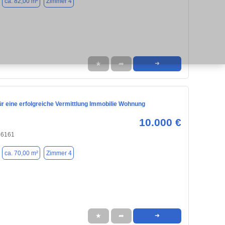
ca. 82,00 m²
Zimmer 4
★
➦
➜
ür eine erfolgreiche Vermittlung Immobilie Wohnung
10.000 €
86161
ca. 70,00 m²
Zimmer 4
★
➦
➜