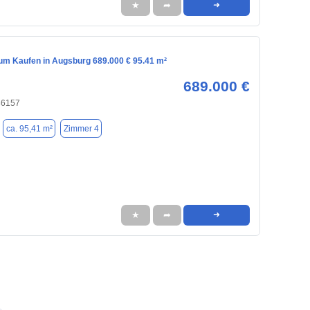
★
➦
➜
m Kaufen in Augsburg 689.000 € 95.41 m²
689.000 €
86157
ca. 95,41 m²
Zimmer 4
★
➦
➜