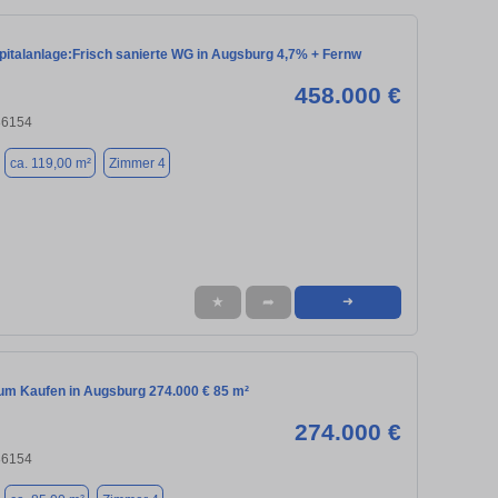
pitalanlage:Frisch sanierte WG in Augsburg 4,7% + Fernw
458.000 €
86154
ca. 119,00 m²
Zimmer 4
★
➦
➜
m Kaufen in Augsburg 274.000 € 85 m²
274.000 €
86154