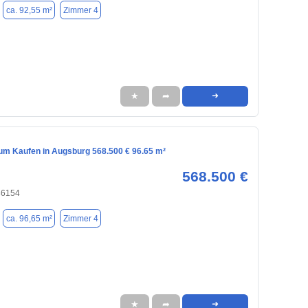
ca. 92,55 m²
Zimmer 4
★
➦
➜
m Kaufen in Augsburg 568.500 € 96.65 m²
568.500 €
86154
ca. 96,65 m²
Zimmer 4
★
➦
➜