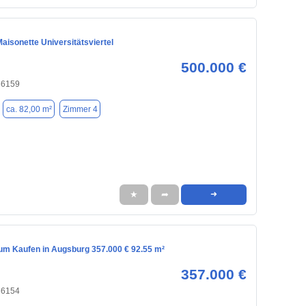
aisonette Universitätsviertel
500.000 €
86159
ca. 82,00 m²
Zimmer 4
★
➦
➜
m Kaufen in Augsburg 357.000 € 92.55 m²
357.000 €
86154