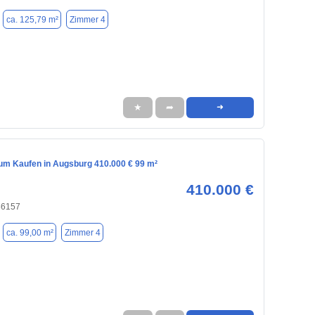
ca. 125,79 m²
Zimmer 4
★
➦
➜
m Kaufen in Augsburg 410.000 € 99 m²
410.000 €
86157
ca. 99,00 m²
Zimmer 4