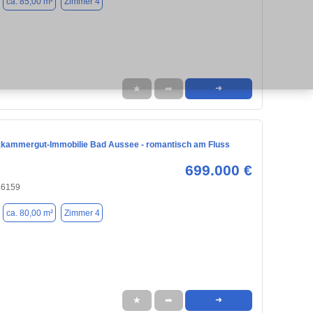
ca. 85,00 m²
Zimmer 4
★
➦
➜
lzkammergut-Immobilie Bad Aussee - romantisch am Fluss
699.000 €
86159
ca. 80,00 m²
Zimmer 4
★
➦
➜