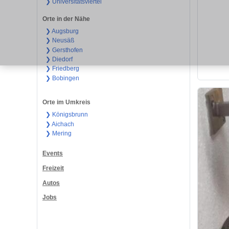
❯ Universitätsviertel
Orte in der Nähe
❯ Augsburg
❯ Neusäß
❯ Gersthofen
❯ Diedorf
❯ Friedberg
❯ Bobingen
Orte im Umkreis
❯ Königsbrunn
❯ Aichach
❯ Mering
Events
Freizeit
Autos
Jobs