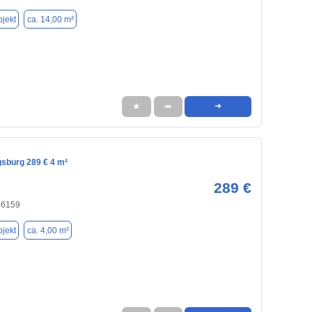
jekt
ca. 14,00 m²
★
➦
➜
gsburg 289 € 4 m²
289 €
86159
jekt
ca. 4,00 m²