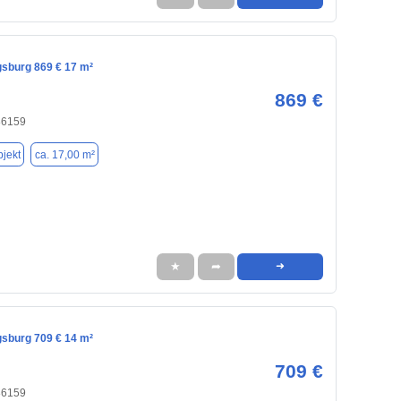
gsburg 869 € 17 m²
869 €
86159
jekt
ca. 17,00 m²
★
➦
➜
gsburg 709 € 14 m²
709 €
86159