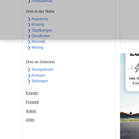
❯ Firnhaberau
Orte in der Nähe
❯ Augsburg
❯ Kissing
❯ Stadtbergen
❯ Gersthofen
❯ Neusäß
❯ Mering
Orte im Umkreis
❯ Königsbrunn
❯ Aichach
❯ Bobingen
Events
Freizeit
Autos
Jobs