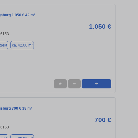
gsburg 1.050 € 42 m²
1.050 €
86153
jekt
ca. 42,00 m²
★
➦
➜
gsburg 700 € 38 m²
700 €
86153