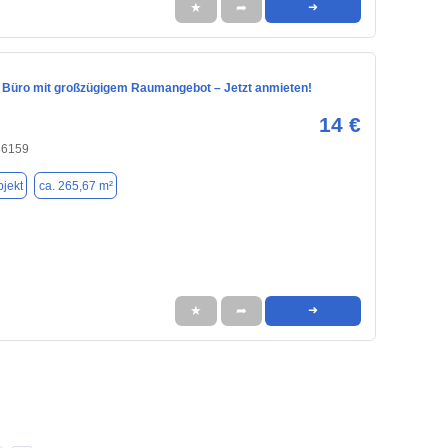
★
➦
➜
s Büro mit großzügigem Raumangebot – Jetzt anmieten!
14 €
86159
jekt
ca. 265,67 m²
★
➦
➜