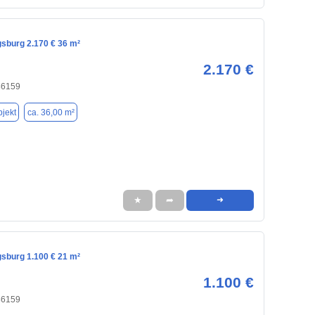
gsburg 2.170 € 36 m²
2.170 €
86159
jekt
ca. 36,00 m²
★
➦
➜
gsburg 1.100 € 21 m²
1.100 €
86159