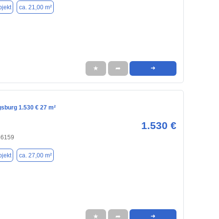
jekt
ca. 21,00 m²
★
➦
➜
gsburg 1.530 € 27 m²
1.530 €
86159
jekt
ca. 27,00 m²
★
➦
➜