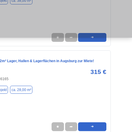
jekt
ca. 38,00 m²
★
➦
➜
m² Lager, Hallen & Lagerflächen in Augsburg zur Miete!
315 €
86165
jekt
ca. 28,00 m²
★
➦
➜