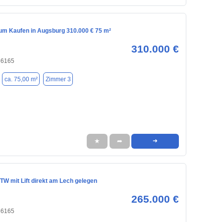
m Kaufen in Augsburg 310.000 € 75 m²
310.000 €
86165
ca. 75,00 m²
Zimmer 3
★
➦
➜
TW mit Lift direkt am Lech gelegen
265.000 €
86165