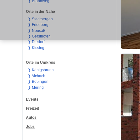
❯ Brandweg
Orte in der Nähe
❯ Stadtbergen
❯ Friedberg
❯ Neusäß
❯ Gersthofen
❯ Diedorf
❯ Kissing
Orte im Umkreis
❯ Königsbrunn
❯ Aichach
❯ Bobingen
❯ Mering
Events
Freizeit
Autos
Jobs