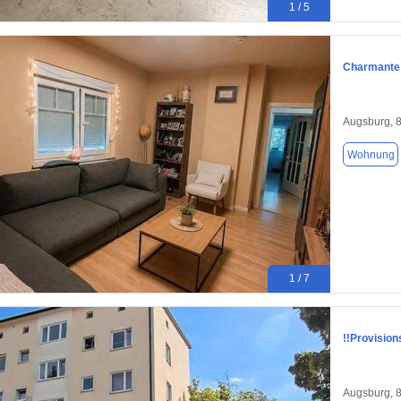
1 / 5
Charmante 
Augsburg, 
Wohnung
1 / 7
!!Provisio
Augsburg, 