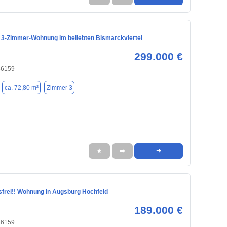
3-Zimmer-Wohnung im beliebten Bismarckviertel
299.000 €
86159
ca. 72,80 m²
Zimmer 3
★
➦
➜
nsfrei!! Wohnung in Augsburg Hochfeld
189.000 €
86159