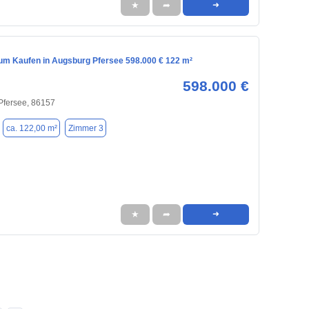
★
➦
➜
m Kaufen in Augsburg Pfersee 598.000 € 122 m²
598.000 €
Pfersee, 86157
ca. 122,00 m²
Zimmer 3
★
➦
➜