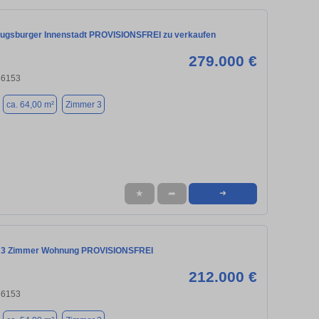
gsburger Innenstadt PROVISIONSFREI zu verkaufen
279.000 €
86153
ca. 64,00 m²
Zimmer 3
★
➦
➜
e 3 Zimmer Wohnung PROVISIONSFREI
212.000 €
86153