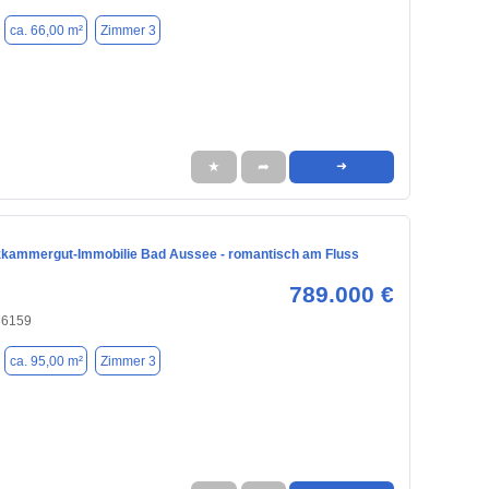
ca. 66,00 m²
Zimmer 3
★
➦
➜
lzkammergut-Immobilie Bad Aussee - romantisch am Fluss
789.000 €
86159
ca. 95,00 m²
Zimmer 3