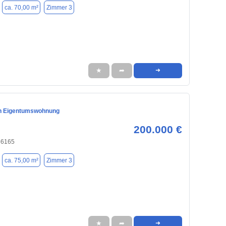
ca. 70,00 m²
Zimmer 3
★
➦
➜
on Eigentumswohnung
200.000 €
86165
ca. 75,00 m²
Zimmer 3
★
➦
➜