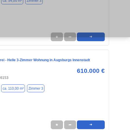
ca. 54,00 m²
Zimmer 3
★
➦
➜
frei - Helle 3-Zimmer Wohnung in Augsburgs Innenstadt
610.000 €
86153
ca. 110,00 m²
Zimmer 3
★
➦
➜