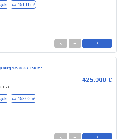
jekt
ca. 151,11 m²
★
➦
➜
gsburg 425.000 € 158 m²
425.000 €
86163
jekt
ca. 158,00 m²
★
➦
➜