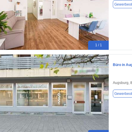
Gewerbeob
1 / 1
Büro in Au
Augsburg, 
Gewerbeob