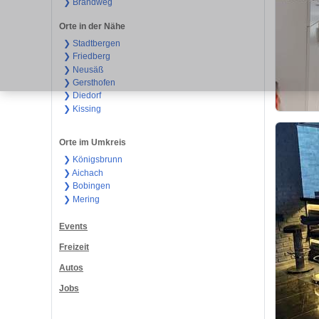
❯ Brandweg
Orte in der Nähe
❯ Stadtbergen
❯ Friedberg
❯ Neusäß
❯ Gersthofen
❯ Diedorf
❯ Kissing
Orte im Umkreis
❯ Königsbrunn
❯ Aichach
❯ Bobingen
❯ Mering
Events
Freizeit
Autos
Jobs