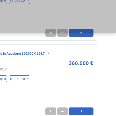
jekt
ca. 372,15 m²
★
➦
➜
e in Augsburg 360.000 € 159.7 m²
360.000 €
86154
jekt
ca. 159,70 m²
★
➦
➜