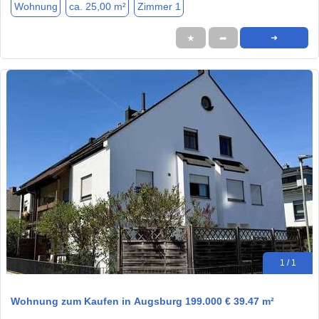
Wohnung
ca. 25,00 m²
Zimmer 1
★
➦
➜
1 / 1
Wohnung zum Kaufen in Augsburg 199.000 € 39.47 m²