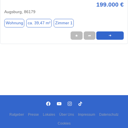
199.000 €
Augsburg, 86179
Wohnung
ca. 39,47 m²
Zimmer 1
★
➦
➜
Ratgeber
Presse
Lokales
Über Uns
Impressum
Datenschutz
Cookies