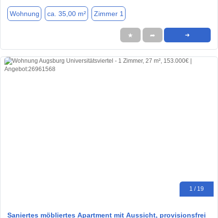
Wohnung
ca. 35,00 m²
Zimmer 1
★
➦
➜
1 / 19
Saniertes möbliertes Apartment mit Aussicht, provisionsfrei