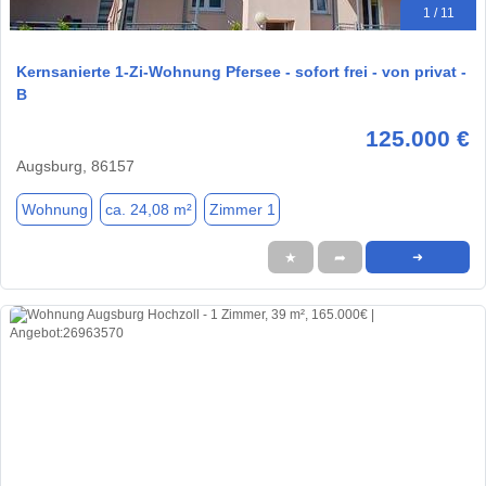
1 / 11
Kernsanierte 1-Zi-Wohnung Pfersee - sofort frei - von privat -
B
125.000 €
Augsburg, 86157
Wohnung
ca. 24,08 m²
Zimmer 1
★
➦
➜