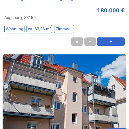
180.000 €
Augsburg, 86159
Wohnung
ca. 33,96 m²
Zimmer 1
★
➦
➜