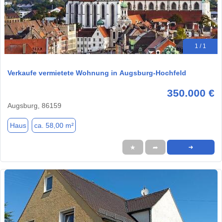
1 / 1
Verkaufe vermietete Wohnung in Augsburg-Hochfeld
350.000 €
Augsburg, 86159
Haus
ca. 58,00 m²
★
➦
➜