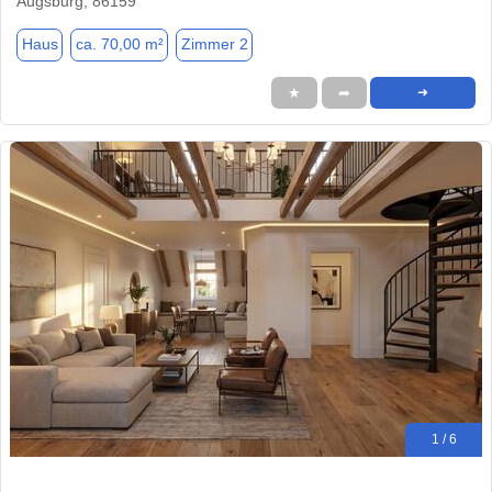
Augsburg, 86159
Haus
ca. 70,00 m²
Zimmer 2
★
➦
➜
1 / 6