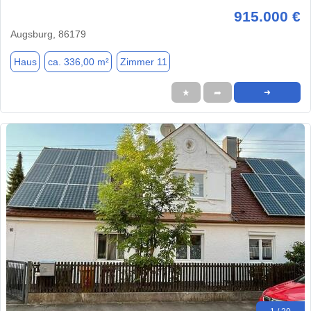
915.000 €
Augsburg, 86179
Haus
ca. 336,00 m²
Zimmer 11
★
➦
➜