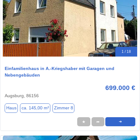
1 / 18
Einfamilienhaus in A.-Kriegshaber mit Garagen und
Nebengebäuden
699.000 €
Augsburg, 86156
Haus
ca. 145,00 m²
Zimmer 8
★
➦
➜