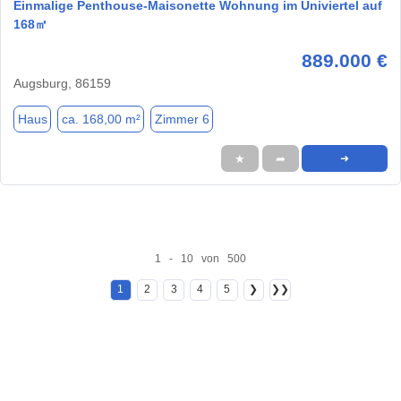
Einmalige Penthouse-Maisonette Wohnung im Univiertel auf
168㎡
889.000 €
Augsburg, 86159
Haus
ca. 168,00 m²
Zimmer 6
★
➦
➜
1 - 10 von 500
1
2
3
4
5
❯
❯❯