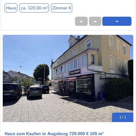
Haus
ca. 120,00 m²
Zimmer 6
★
➦
➜
1 / 1
Haus zum Kaufen in Augsburg 729.000 € 105 m²