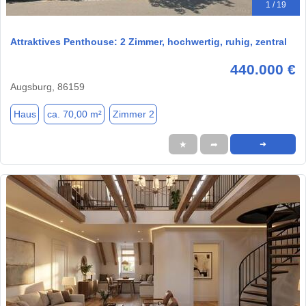
1 / 19
Attraktives Penthouse: 2 Zimmer, hochwertig, ruhig, zentral
440.000 €
Augsburg, 86159
Haus
ca. 70,00 m²
Zimmer 2
★
➦
➜