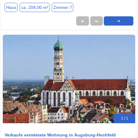
Haus
ca. 208,00 m²
Zimmer 7
★
➦
➜
1 / 1
Verkaufe vermietete Wohnung in Augsburg-Hochfeld