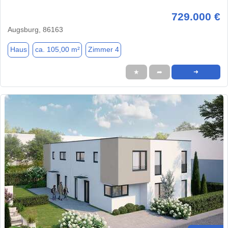
729.000 €
Augsburg, 86163
Haus
ca. 105,00 m²
Zimmer 4
★
➦
➜