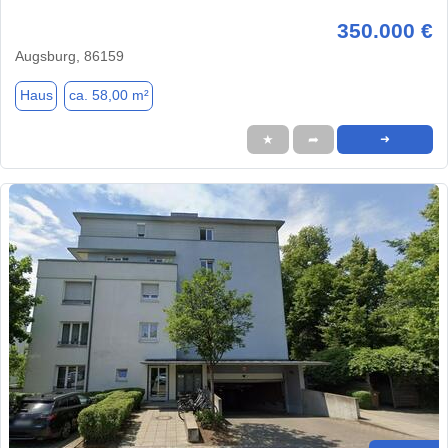
350.000 €
Augsburg, 86159
Haus
ca. 58,00 m²
★
➦
➜