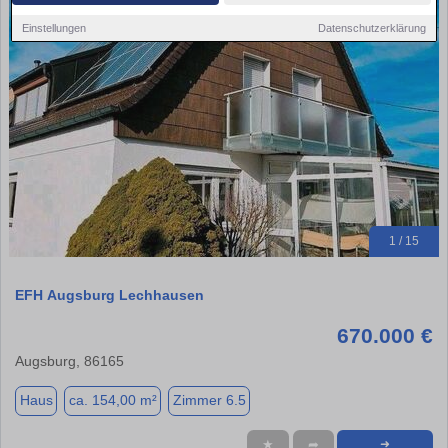
Einstellungen
Datenschutzerklärung
1 / 15
EFH Augsburg Lechhausen
670.000 €
Augsburg, 86165
Haus
ca. 154,00 m²
Zimmer 6.5
★
➦
➜