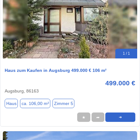
1 / 1
Haus zum Kaufen in Augsburg 499.000 € 106 m²
499.000 €
Augsburg, 86163
Haus
ca. 106,00 m²
Zimmer 5
★
➦
➜