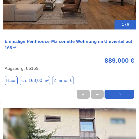
1 / 6
Einmalige Penthouse-Maisonette Wohnung im Univiertel auf
168㎡
889.000 €
Augsburg, 86159
Haus
ca. 168,00 m²
Zimmer 6
★
➦
➜