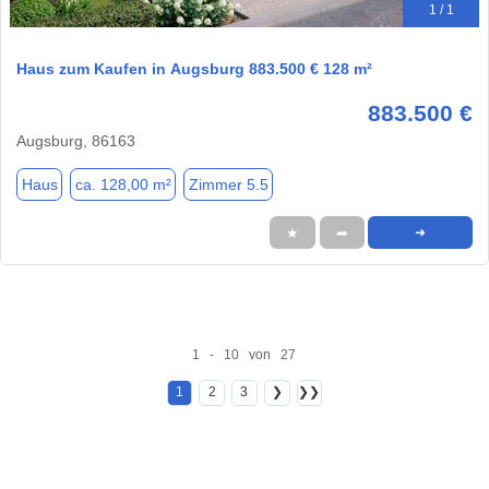
1 / 1
Haus zum Kaufen in Augsburg 883.500 € 128 m²
883.500 €
Augsburg, 86163
Haus
ca. 128,00 m²
Zimmer 5.5
★
➦
➜
1 - 10 von 27
1
2
3
❯
❯❯