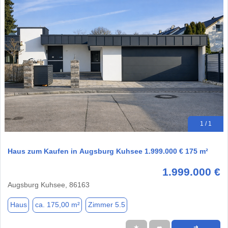
1 / 1
Haus zum Kaufen in Augsburg Kuhsee 1.999.000 € 175 m²
1.999.000 €
Augsburg Kuhsee, 86163
Haus
ca. 175,00 m²
Zimmer 5.5
★
➦
➜