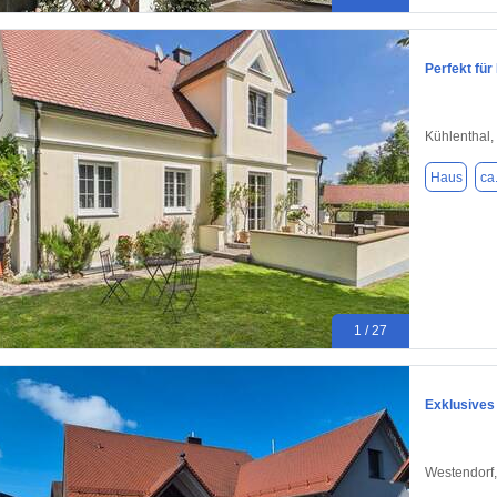
Perfekt fü
Kühlenthal,
Haus
ca
1 / 27
Exklusives
Westendorf