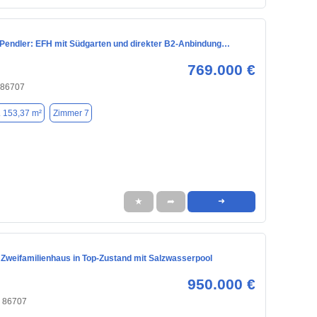
r Pendler: EFH mit Südgarten und direkter B2-Anbindung…
769.000 €
 86707
. 153,37 m²
Zimmer 7
★
➦
➜
 Zweifamilienhaus in Top-Zustand mit Salzwasserpool
950.000 €
, 86707