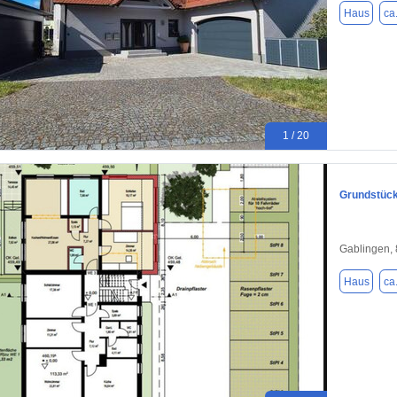
Haus
ca
1 / 20
Grundstück
Gablingen,
Haus
ca