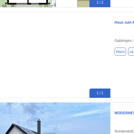
1 / 2
Haus zum K
Gablingen,
Haus
ca
1 / 1
MODERNES
Nordendorf