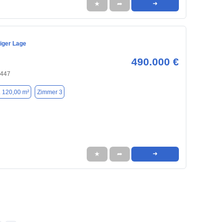
★
➦
➜
iger Lage
490.000 €
6447
. 120,00 m²
Zimmer 3
★
➦
➜