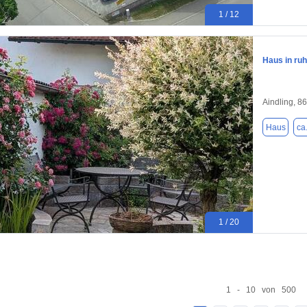
1 / 12
Haus in ruh
Aindling, 8
Haus
ca
1 / 20
1 - 10 von 500