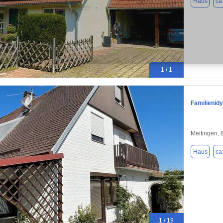
Haus
ca
1 / 1
Familienidy
Meitingen,
Haus
ca
1 / 19