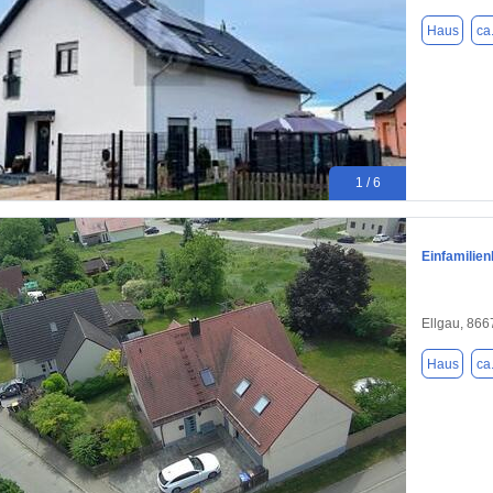
Haus
ca
1 / 6
Einfamilie
Ellgau, 866
Haus
ca