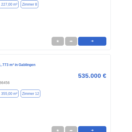
. 227,00 m²
Zimmer 8
★
➦
➜
, 773 m² in Gablingen
535.000 €
 86456
. 355,00 m²
Zimmer 12
★
➦
➜