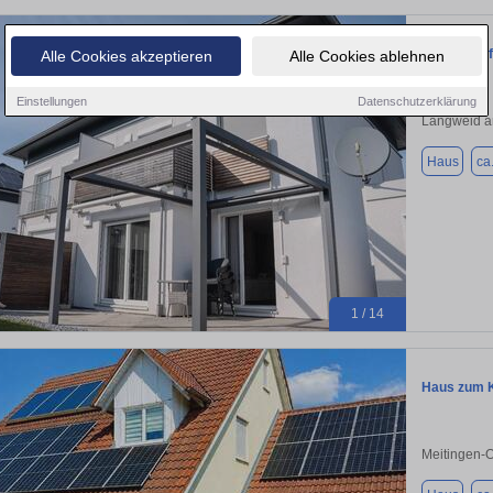
Provisionsf
Alle Cookies akzeptieren
Alle Cookies ablehnen
Einstellungen
Datenschutzerklärung
Langweid a
Haus
ca
1 / 14
Haus zum K
Meitingen-O