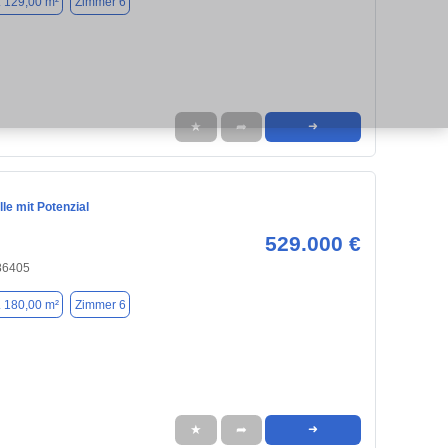
. 129,00 m²
Zimmer 6
★
➦
➜
lle mit Potenzial
529.000 €
 86405
. 180,00 m²
Zimmer 6
★
➦
➜