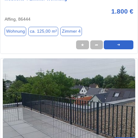
1.800 €
Affing, 86444
Wohnung
ca. 125,00 m²
Zimmer 4
★
➦
➜