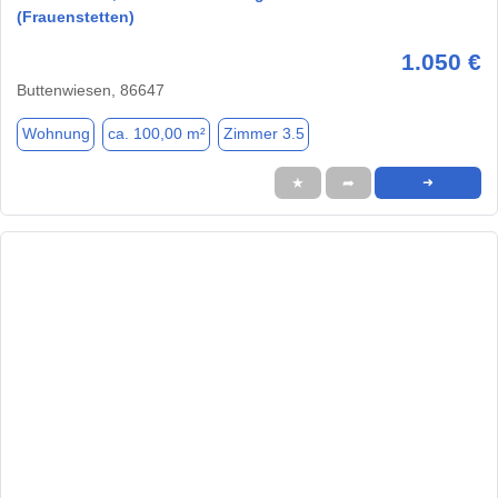
(Frauenstetten)
1.050 €
Buttenwiesen, 86647
Wohnung
ca. 100,00 m²
Zimmer 3.5
★
➦
➜