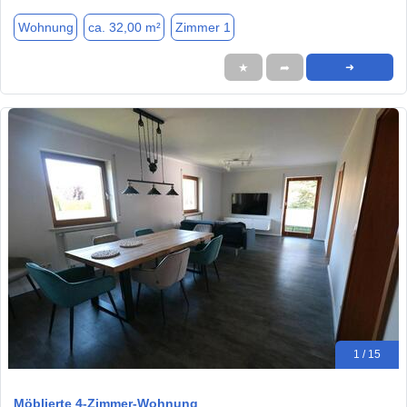
Wohnung
ca. 32,00 m²
Zimmer 1
★
➦
➜
1 / 15
Möblierte 4-Zimmer-Wohnung