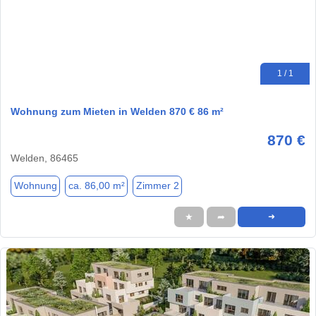
1 / 1
Wohnung zum Mieten in Welden 870 € 86 m²
870 €
Welden, 86465
Wohnung
ca. 86,00 m²
Zimmer 2
★
➦
➜