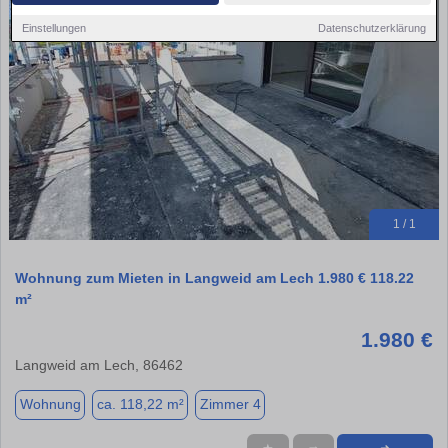
Einstellungen
Datenschutzerklärung
1 / 1
Wohnung zum Mieten in Langweid am Lech 1.980 € 118.22
m²
1.980 €
Langweid am Lech, 86462
Wohnung
ca. 118,22 m²
Zimmer 4