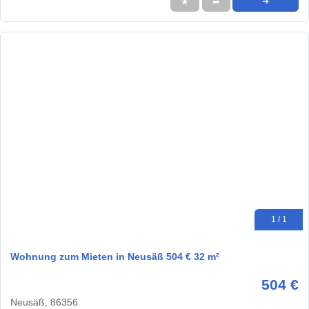
★
➦
➜
1 / 1
Wohnung zum Mieten in Neusäß 504 € 32 m²
504 €
Neusäß, 86356