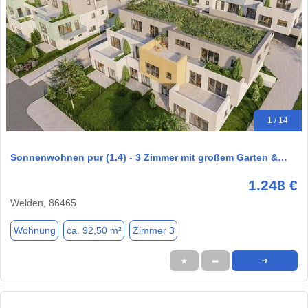
1 / 14
Sonnenwohnen pur (1.4) - 3 Zimmer mit großem Garten &…
1.248 €
Welden, 86465
Wohnung
ca. 92,50 m²
Zimmer 3
★
➦
➜