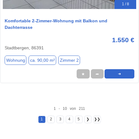
1 / 8
Komfortable 2-Zimmer-Wohnung mit Balkon und
Dachterrasse
1.550 €
Stadtbergen, 86391
Wohnung
ca. 90,00 m²
Zimmer 2
★
➦
➜
1 - 10 von 211
1
2
3
4
5
❯
❯❯